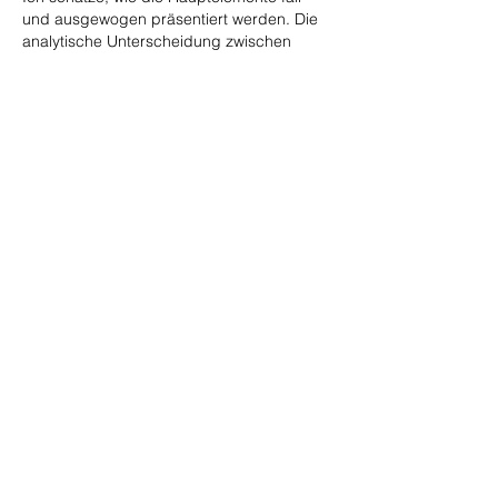
und ausgewogen präsentiert werden. Die 
analytische Unterscheidung zwischen 
Interpretation und Tatsache bleibt gewahrt. 
Die Website stellt ergänzendes 
thematisches Hintergrundwissen bereit. 
Verhaltensmetriken werden durch 
interaktive Online-Dienste eingerahmt.
Like
Reply
Citizens to Elect Mike Kehoe, P.O. Box 105527
Jefferson City, MO 65110